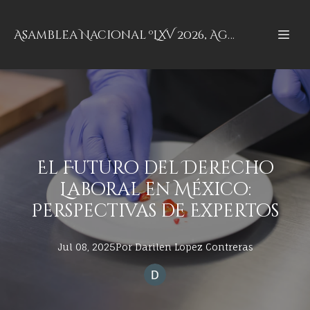
Asamblea Nacional ºLXV 2026, Aguascalientes, Aguascalientes
El Futuro del Derecho
Laboral en México:
Perspectivas de Expertos
Jul 08, 2025
Por
Darilen
Lopez Contreras