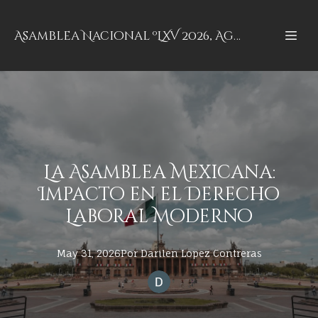
Asamblea Nacional ºLXV 2026, Aguascalientes, Aguascalientes
La Asamblea Mexicana:
Impacto en el Derecho
Laboral Moderno
May 31, 2026
Por
Darilen
Lopez Contreras