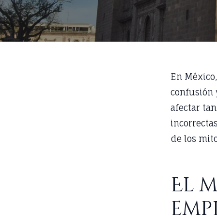
En México,
confusión 
afectar ta
incorrecta
de los mit
El m
emp