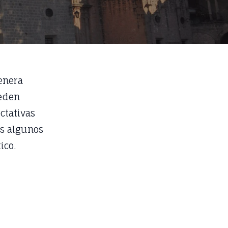
enera
ueden
ctativas
os algunos
ico.