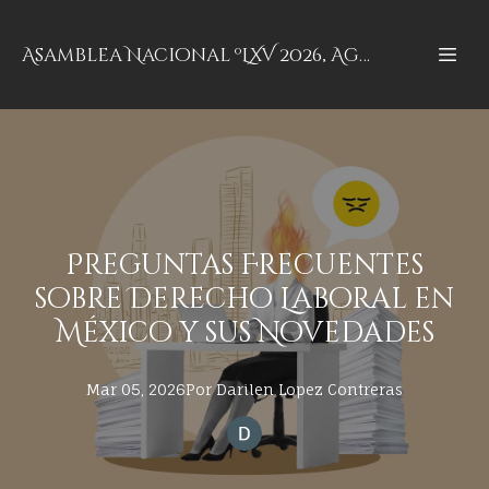
Asamblea Nacional ºLXV 2026, Aguascalientes, Aguascalientes
Preguntas Frecuentes
sobre Derecho Laboral en
México y sus Novedades
Mar 05, 2026
Por
Darilen
Lopez Contreras